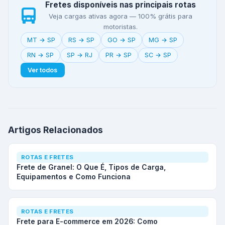
Fretes disponíveis nas principais rotas
Veja cargas ativas agora — 100% grátis para
motoristas.
MT → SP
RS → SP
GO → SP
MG → SP
RN → SP
SP → RJ
PR → SP
SC → SP
Ver todos
Artigos Relacionados
ROTAS E FRETES
Frete de Granel: O Que É, Tipos de Carga,
Equipamentos e Como Funciona
ROTAS E FRETES
Frete para E-commerce em 2026: Como